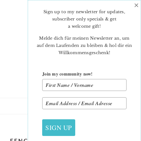
×
Skip
Skip
to
to
Sign up to my newsletter for updates,
main
primary
subscriber only specials & get
content
sidebar
a welcome gift
!
Melde dich für meinen Newsletter an, um
auf dem Laufenden zu bleiben & hol dir ein
Willkommensgeschenk!
Join my community now!
16. MÄRZ 2020
SIGN UP
FENCE-QUILT-PATTERN-SABRINA-2