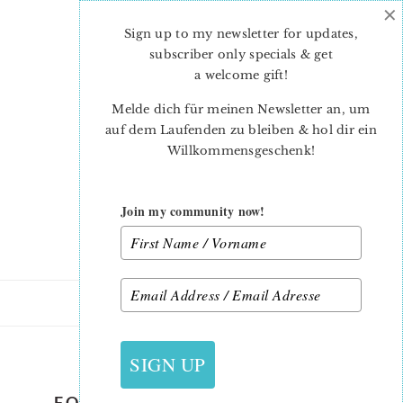
×
Skip
Skip
to
to
Sign up to my newsletter for updates,
main
primary
subscriber only specials & get
content
sidebar
a welcome gift
!
Melde dich für meinen Newsletter an, um
auf dem Laufenden zu bleiben & hol dir ein
Willkommensgeschenk!
Join my community now!
17. NOVEMBER 2015
SIGN UP
FQBABY-BLOG-TOUR-BANNER