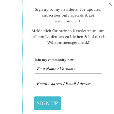
×
Skip
Skip
to
to
Sign up to my newsletter for updates,
main
primary
subscriber only specials & get
content
sidebar
a welcome gift
!
Melde dich für meinen Newsletter an, um
auf dem Laufenden zu bleiben & hol dir ein
Willkommensgeschenk!
Join my community now!
17. NOVEMBER 2015
SIGN UP
FATQUARTERBABY_5