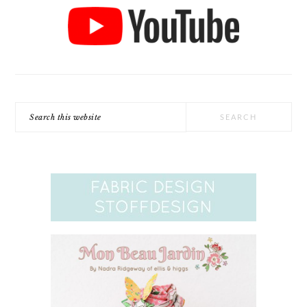
Search
this
website