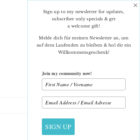
×
Skip
Skip
to
to
Sign up to my newsletter for updates,
main
primary
subscriber only specials & get
content
sidebar
a welcome gift
!
Melde dich für meinen Newsletter an, um
auf dem Laufenden zu bleiben & hol dir ein
Willkommensgeschenk!
Join my community now!
17. NOVEMBER 2015
SIGN UP
FATQUARTERBABY_1