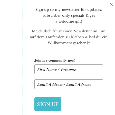
×
Skip
Skip
to
to
Sign up to my newsletter for updates,
main
primary
subscriber only specials & get
content
sidebar
a welcome gift
!
Melde dich für meinen Newsletter an, um
auf dem Laufenden zu bleiben & hol dir ein
Willkommensgeschenk!
Join my community now!
16. SEPTEMBER 2012
SIGN UP
FARBKARTE