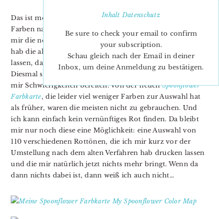
Inhalt
Datenschutz
Das ist meine Spoonflower Farbkarte. Ich habe die alten
Farben nach dem neuen Verfahren drucken lassen und
Be sure to check your email to confirm
mir die neuen Ersatzfarben zusammengesucht. Und ich
your subscription.
hab die alten Farben nach dem alten Verfahren drucken
Schau gleich nach der Email in deiner
lassen, damit ich sie mit allen anderen vergleichen kann.
Inbox, um deine Anmeldung zu bestätigen.
Diesmal sind es vor allem die ganz hellen Pastelltöne, die
mir Schwierigkeiten bereiten. Von der neuen
Spoonflower
Farbkarte
, die leider viel weniger Farben zur Auswahl hat
als früher, waren die meisten nicht zu gebrauchen. Und
ich kann einfach kein vernünftiges Rot finden. Da bleibt
mir nur noch diese eine Möglichkeit: eine Auswahl von
110 verschiedenen Rottönen, die ich mir kurz vor der
Umstellung nach dem alten Verfahren hab drucken lassen
und die mir natürlich jetzt nichts mehr bringt. Wenn da
dann nichts dabei ist, dann weiß ich auch nicht…