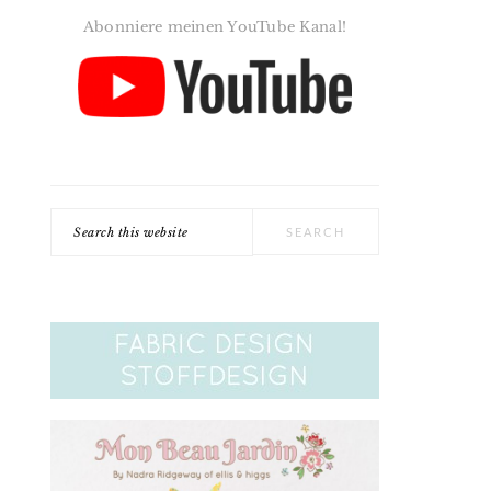
Abonniere meinen YouTube Kanal!
Search
this
website