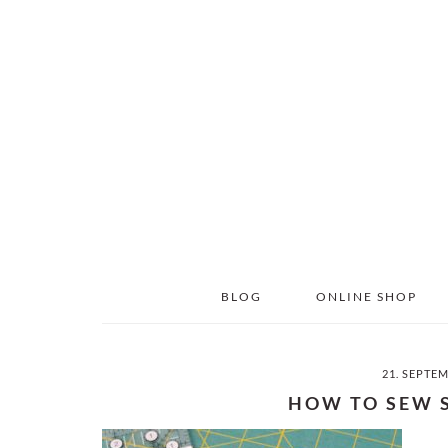
Skip
Skip
to
to
main
primary
content
sidebar
BLOG
ONLINE SHOP
21. SEPTE
HOW TO SEW 