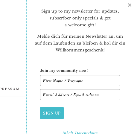
×
Sign up to my newsletter for updates,
subscriber only specials & get
a welcome gift
!
Melde dich für meinen Newsletter an, um
auf dem Laufenden zu bleiben & hol dir ein
Willkommensgeschenk!
Join my community now!
PRESSUM
DATENSCHUTZ
SIGN UP
PRIMARY
SIDEBAR
Inhalt
Datenschutz