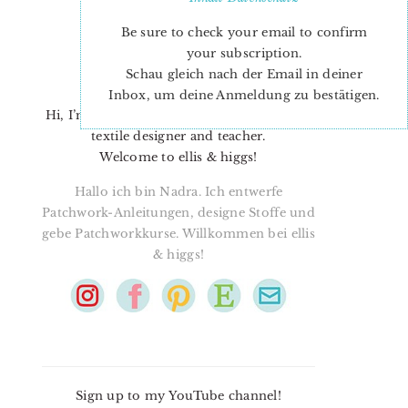
Be sure to check your email to confirm
your subscription.
Schau gleich nach der Email in deiner
Inbox, um deine Anmeldung zu bestätigen.
Hi, I’m Nadra. I’m a quilt pattern designer,
textile designer and teacher.
Welcome to ellis & higgs!
Hallo ich bin Nadra. Ich entwerfe
Patchwork-Anleitungen, designe Stoffe und
gebe Patchworkkurse. Willkommen bei ellis
& higgs!
Sign up to my YouTube channel!