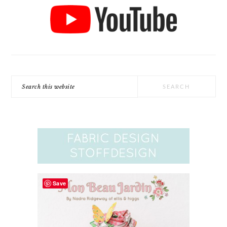
Search
this
website
Save