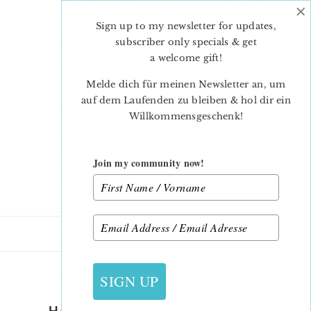
×
Skip
Skip
to
to
Sign up to my newsletter for updates,
main
primary
subscriber only specials & get
content
sidebar
a welcome gift
!
Melde dich für meinen Newsletter an, um
auf dem Laufenden zu bleiben & hol dir ein
Willkommensgeschenk!
Join my community now!
21. SEPTEMBER 2018
SIGN UP
HOW TO SEW SMALL PIECES