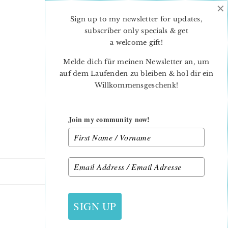
×
Skip
Skip
to
to
Sign up to my newsletter for updates,
main
primary
subscriber only specials & get
content
sidebar
a welcome gift
!
Melde dich für meinen Newsletter an, um
auf dem Laufenden zu bleiben & hol dir ein
Willkommensgeschenk!
Join my community now!
13. JANUAR 2016
SIGN UP
LOW VOLUME QUILT-1