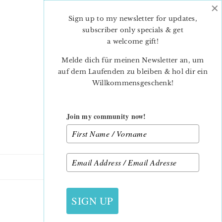
×
Skip
Skip
to
to
Sign up to my newsletter for updates,
main
primary
subscriber only specials & get
content
sidebar
a welcome gift
!
Melde dich für meinen Newsletter an, um
auf dem Laufenden zu bleiben & hol dir ein
Willkommensgeschenk!
Join my community now!
27. JULI 2013
SIGN UP
EIN NEUES SPIELZEUG