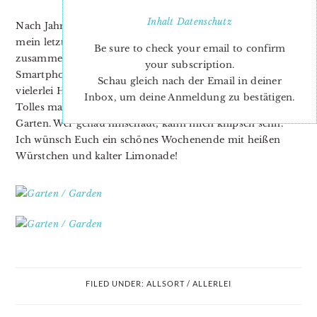
Inhalt
Datenschutz
Nach Jahren der totalen Verweigerung (und nachdem sich
mein letztes Telefon nur noch mühsam mit Tesafilm
Be sure to check your email to confirm
zusammenhalten ließ) habe ich mich doch auch für ein
your subscription.
Smartphone entschieden. Eine gute Entscheidung in
Schau gleich nach der Email in deiner
vielerlei Hinsicht. Ich bin überrascht, was man damit alles
Inbox, um deine Anmeldung zu bestätigen.
Tolles machen kann. Zum Beispiel schöne Fotos vom
Garten. Wer genau hinschaut, kann mich knipsen sehn.
Ich wünsch Euch ein schönes Wochenende mit heißen
Würstchen und kalter Limonade!
FILED UNDER:
ALLSORT / ALLERLEI