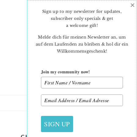
×
Skip
Skip
to
to
Sign up to my newsletter for updates,
main
primary
subscriber only specials & get
content
sidebar
a welcome gift
!
Melde dich für meinen Newsletter an, um
auf dem Laufenden zu bleiben & hol dir ein
Willkommensgeschenk!
Join my community now!
1. NOVEMBER 2016
SIGN UP
CHRISTBAUMANHAENGER_3