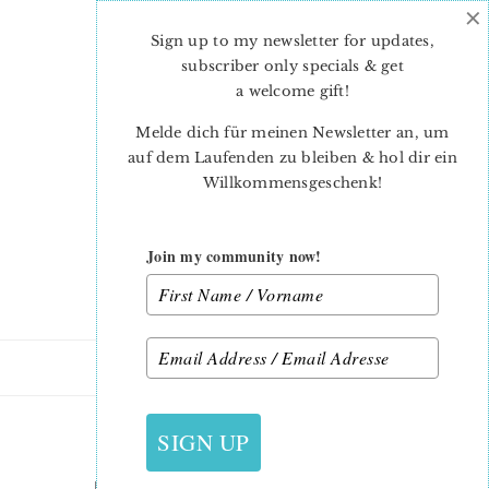
×
Skip
Skip
to
to
Sign up to my newsletter for updates,
main
primary
subscriber only specials & get
content
sidebar
a welcome gift
!
Melde dich für meinen Newsletter an, um
auf dem Laufenden zu bleiben & hol dir ein
Willkommensgeschenk!
Join my community now!
23. AUGUST 2016
SIGN UP
PATCHWORK-TISCHSET-5