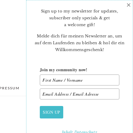
×
Sign up to my newsletter for updates,
subscriber only specials & get
a welcome gift
!
Melde dich für meinen Newsletter an, um
auf dem Laufenden zu bleiben & hol dir ein
Willkommensgeschenk!
Join my community now!
PRESSUM
DATENSCHUTZ
SIGN UP
PRIMARY
SIDEBAR
Inhalt
Datenschutz