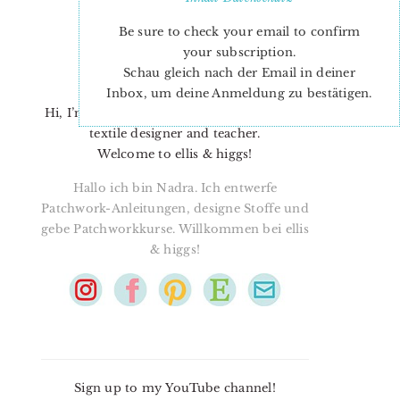
Be sure to check your email to confirm
your subscription.
Schau gleich nach der Email in deiner
Inbox, um deine Anmeldung zu bestätigen.
Hi, I’m Nadra. I’m a quilt pattern designer,
textile designer and teacher.
Welcome to ellis & higgs!
Hallo ich bin Nadra. Ich entwerfe
Patchwork-Anleitungen, designe Stoffe und
gebe Patchworkkurse. Willkommen bei ellis
& higgs!
Sign up to my YouTube channel!