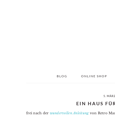
Skip
Skip
to
to
main
primary
content
sidebar
BLOG
ONLINE SHOP
5. MÄR
EIN HAUS FÜ
frei nach der
wundervollen Anleitung
von Retro Mama