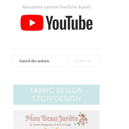
Abonniere meinen YouTube Kanal!
Search
this
website