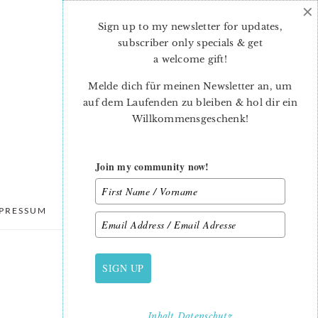
×
Sign up to my newsletter for updates,
subscriber only specials & get
a welcome gift
!
Melde dich für meinen Newsletter an, um
auf dem Laufenden zu bleiben & hol dir ein
Willkommensgeschenk!
Join my community now!
PRESSUM
DATENSCHUTZ
SIGN UP
PRIMARY
SIDEBAR
Inhalt
Datenschutz