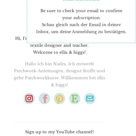
Be sure to check your email to confirm
your subscription.
Schau gleich nach der Email in deiner
Inbox, um deine Anmeldung zu bestätigen.
Hi, I’m Nadra. I’m a quilt pattern designer,
textile designer and teacher.
Welcome to ellis & higgs!
Hallo ich bin Nadra. Ich entwerfe
Patchwork-Anleitungen, designe Stoffe und
gebe Patchworkkurse. Willkommen bei ellis
& higgs!
Sign up to my YouTube channel!