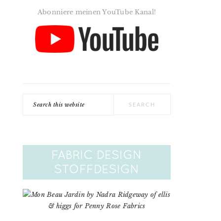
Abonniere meinen YouTube Kanal!
Search
this
website