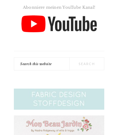
Abonniere meinen YouTube Kanal!
Search
this
website