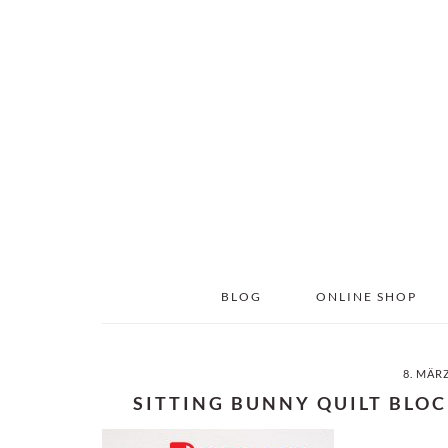
Skip
Skip
to
to
main
primary
content
sidebar
BLOG
ONLINE SHOP
8. MÄR
SITTING BUNNY QUILT BLOC