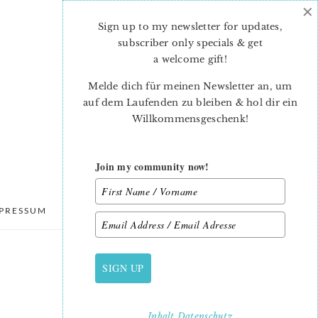
×
Sign up to my newsletter for updates,
subscriber only specials & get
a welcome gift
!
Melde dich für meinen Newsletter an, um
auf dem Laufenden zu bleiben & hol dir ein
Willkommensgeschenk!
Join my community now!
PRESSUM
DATENSCHUTZ
SIGN UP
PRIMARY
SIDEBAR
Inhalt
Datenschutz