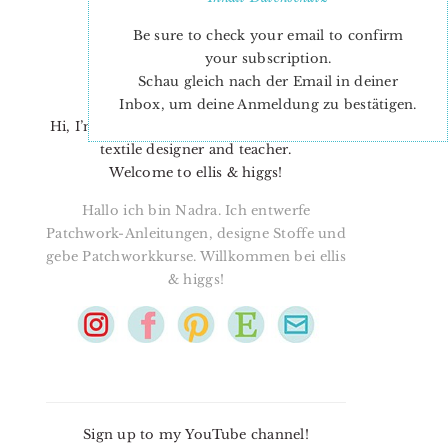
Be sure to check your email to confirm
your subscription.
Schau gleich nach der Email in deiner
Inbox, um deine Anmeldung zu bestätigen.
Hi, I’m Nadra. I’m a quilt pattern designer,
textile designer and teacher.
Welcome to ellis & higgs!
Hallo ich bin Nadra. Ich entwerfe
Patchwork-Anleitungen, designe Stoffe und
gebe Patchworkkurse. Willkommen bei ellis
& higgs!
Sign up to my YouTube channel!