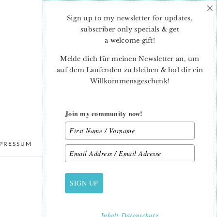
×
Sign up to my newsletter for updates,
subscriber only specials & get
a welcome gift
!
Melde dich für meinen Newsletter an, um
auf dem Laufenden zu bleiben & hol dir ein
Willkommensgeschenk!
Join my community now!
PRESSUM
DATENSCHUTZ
SIGN UP
PRIMARY
SIDEBAR
Inhalt
Datenschutz