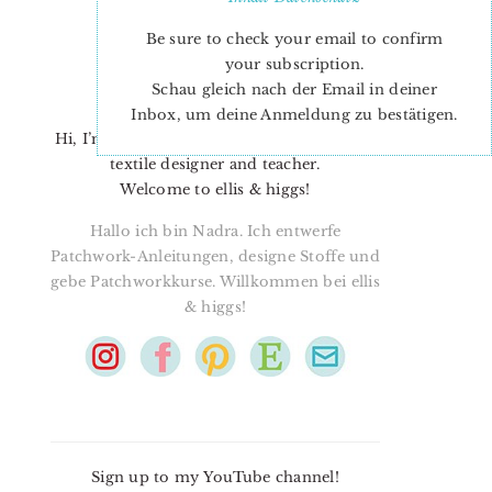
Be sure to check your email to confirm
your subscription.
Schau gleich nach der Email in deiner
Inbox, um deine Anmeldung zu bestätigen.
Hi, I’m Nadra. I’m a quilt pattern designer,
textile designer and teacher.
Welcome to ellis & higgs!
Hallo ich bin Nadra. Ich entwerfe
Patchwork-Anleitungen, designe Stoffe und
gebe Patchworkkurse. Willkommen bei ellis
& higgs!
Sign up to my YouTube channel!