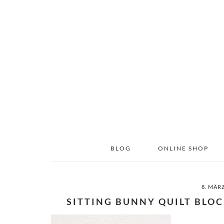
Skip
Skip
to
to
main
primary
content
sidebar
BLOG
ONLINE SHOP
8. MÄR
SITTING BUNNY QUILT BLOC