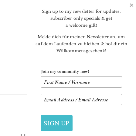
×
Skip
Skip
to
to
Sign up to my newsletter for updates,
main
primary
subscriber only specials & get
content
sidebar
a welcome gift
!
Melde dich für meinen Newsletter an, um
auf dem Laufenden zu bleiben & hol dir ein
Willkommensgeschenk!
Join my community now!
11. MÄRZ 2019
SIGN UP
LITTLE LAMB QUILT BLOCK –