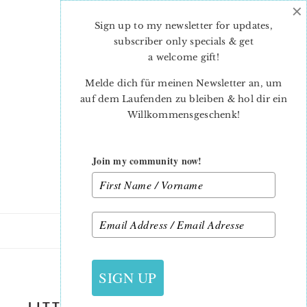
×
Skip
Skip
to
to
Sign up to my newsletter for updates,
main
primary
subscriber only specials & get
content
sidebar
a welcome gift
!
Melde dich für meinen Newsletter an, um
auf dem Laufenden zu bleiben & hol dir ein
Willkommensgeschenk!
Join my community now!
26. MÄRZ 2019
SIGN UP
LITTLE CHICKENS QUILT BLOCK –