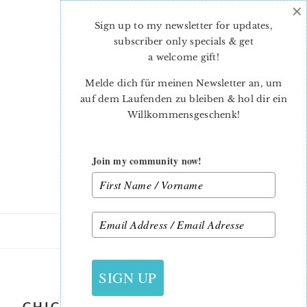
×
Skip
Skip
to
to
Sign up to my newsletter for updates,
main
primary
subscriber only specials & get
content
sidebar
a welcome gift
!
Melde dich für meinen Newsletter an, um
auf dem Laufenden zu bleiben & hol dir ein
Willkommensgeschenk!
Join my community now!
7. MÄRZ 2019
SIGN UP
CHICKEN FAMILY TABLE RUNNER –