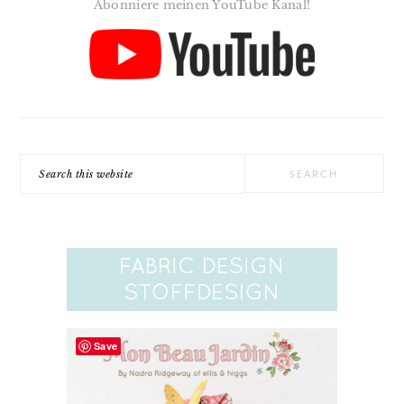
Abonniere meinen YouTube Kanal!
Search
this
website
Save