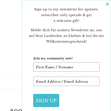
×
Skip
Skip
to
to
Sign up to my newsletter for updates,
main
primary
subscriber only specials & get
content
sidebar
a welcome gift
!
Melde dich für meinen Newsletter an, um
auf dem Laufenden zu bleiben & hol dir ein
Willkommensgeschenk!
Join my community now!
7. MÄRZ 2019
SIGN UP
ROOSTER QUILT BLOCK – EASTER