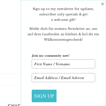
×
Skip
Skip
to
to
Sign up to my newsletter for updates,
main
primary
subscriber only specials & get
content
sidebar
a welcome gift
!
Melde dich für meinen Newsletter an, um
auf dem Laufenden zu bleiben & hol dir ein
Willkommensgeschenk!
Join my community now!
7. MÄRZ 2019
SIGN UP
CHICKEN FAMILY TABLE RUNNER –