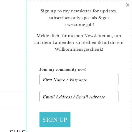
×
Skip
Skip
to
to
Sign up to my newsletter for updates,
main
primary
subscriber only specials & get
content
sidebar
a welcome gift
!
Melde dich für meinen Newsletter an, um
auf dem Laufenden zu bleiben & hol dir ein
Willkommensgeschenk!
Join my community now!
7. MÄRZ 2019
SIGN UP
CHICKEN FAMILY TABLE RUNNER –