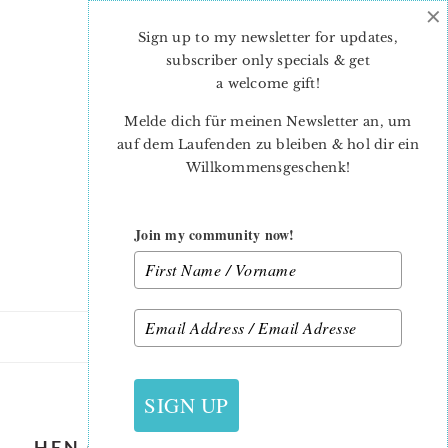
×
Skip
Skip
to
to
Sign up to my newsletter for updates,
main
primary
subscriber only specials & get
content
sidebar
a welcome gift
!
Melde dich für meinen Newsletter an, um
auf dem Laufenden zu bleiben & hol dir ein
Willkommensgeschenk!
Join my community now!
9. MÄRZ 2019
SIGN UP
HEN QUILT BLOCK – EASTER QUILT