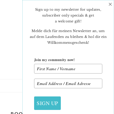
×
Skip
Skip
to
to
Sign up to my newsletter for updates,
main
primary
subscriber only specials & get
content
sidebar
a welcome gift
!
Melde dich für meinen Newsletter an, um
auf dem Laufenden zu bleiben & hol dir ein
Willkommensgeschenk!
Join my community now!
10. MÄRZ 2019
SIGN UP
ROOSTER QUILT BLOCK – EASTER