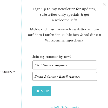
×
Sign up to my newsletter for updates,
subscriber only specials & get
a welcome gift
!
Melde dich für meinen Newsletter an, um
auf dem Laufenden zu bleiben & hol dir ein
Willkommensgeschenk!
Join my community now!
PRESSUM
DATENSCHUTZ
SIGN UP
PRIMARY
SIDEBAR
Inhalt
Datenschutz