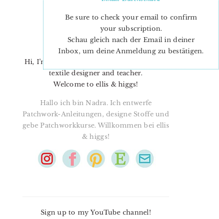
Be sure to check your email to confirm
your subscription.
Schau gleich nach der Email in deiner
Inbox, um deine Anmeldung zu bestätigen.
Hi, I’m Nadra. I’m a quilt pattern designer,
textile designer and teacher.
Welcome to ellis & higgs!
Hallo ich bin Nadra. Ich entwerfe
Patchwork-Anleitungen, designe Stoffe und
gebe Patchworkkurse. Willkommen bei ellis
& higgs!
Sign up to my YouTube channel!