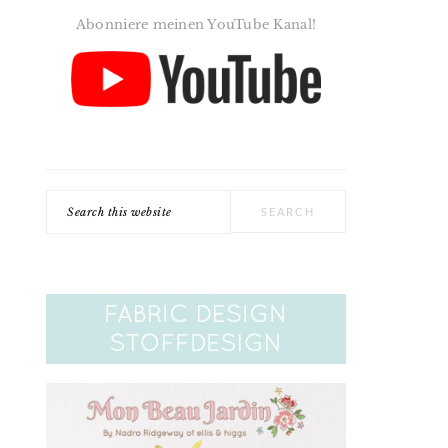
Abonniere meinen YouTube Kanal!
Search
this
website