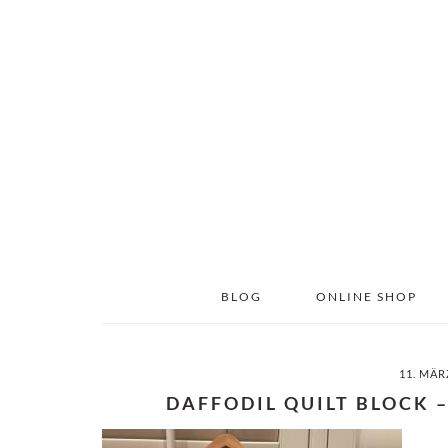
Skip
Skip
to
to
main
primary
content
sidebar
BLOG
ONLINE SHOP
11. MÄR
DAFFODIL QUILT BLOCK 