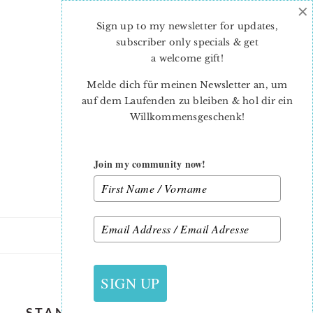
×
Skip
Skip
to
to
Sign up to my newsletter for updates,
main
primary
subscriber only specials & get
content
sidebar
a welcome gift
!
Melde dich für meinen Newsletter an, um
auf dem Laufenden zu bleiben & hol dir ein
Willkommensgeschenk!
Join my community now!
11. MÄRZ 2019
SIGN UP
STANDING BUNNY QUILT BLOCK –