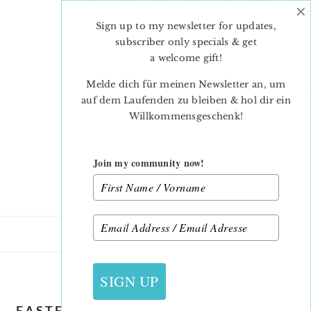
×
Skip
Skip
to
to
Sign up to my newsletter for updates,
main
primary
subscriber only specials & get
content
sidebar
a welcome gift
!
Melde dich für meinen Newsletter an, um
auf dem Laufenden zu bleiben & hol dir ein
Willkommensgeschenk!
Join my community now!
18. JUNI 2019
SIGN UP
EASTER-QUILT-PATTERNS-ROOSTER-