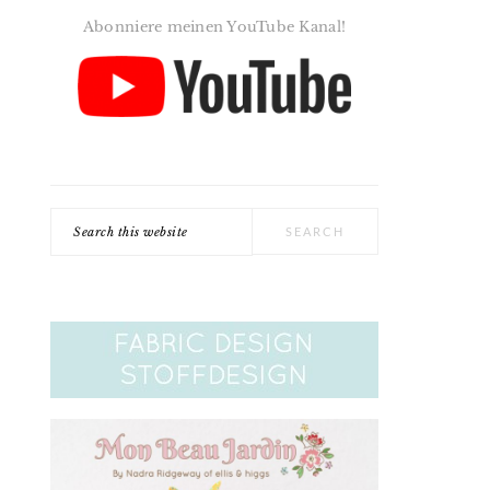
Abonniere meinen YouTube Kanal!
Search
this
website