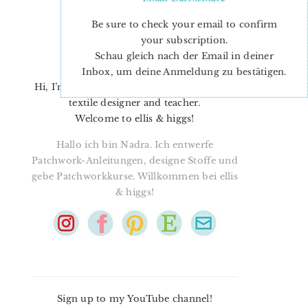
Be sure to check your email to confirm
your subscription.
Schau gleich nach der Email in deiner
Inbox, um deine Anmeldung zu bestätigen.
Hi, I’m Nadra. I’m a quilt pattern designer,
textile designer and teacher.
Welcome to ellis & higgs!
Hallo ich bin Nadra. Ich entwerfe
Patchwork-Anleitungen, designe Stoffe und
gebe Patchworkkurse. Willkommen bei ellis
& higgs!
Sign up to my YouTube channel!