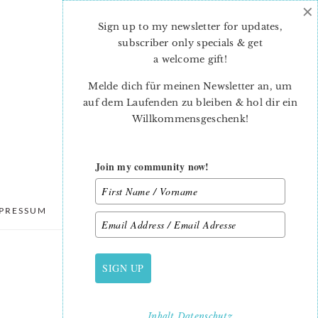
×
Sign up to my newsletter for updates,
subscriber only specials & get
a welcome gift
!
Melde dich für meinen Newsletter an, um
auf dem Laufenden zu bleiben & hol dir ein
Willkommensgeschenk!
Join my community now!
PRESSUM
DATENSCHUTZ
SIGN UP
PRIMARY
SIDEBAR
Inhalt
Datenschutz