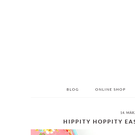
Skip
Skip
to
to
main
primary
content
sidebar
BLOG
ONLINE SHOP
14. MÄR
HIPPITY HOPPITY E