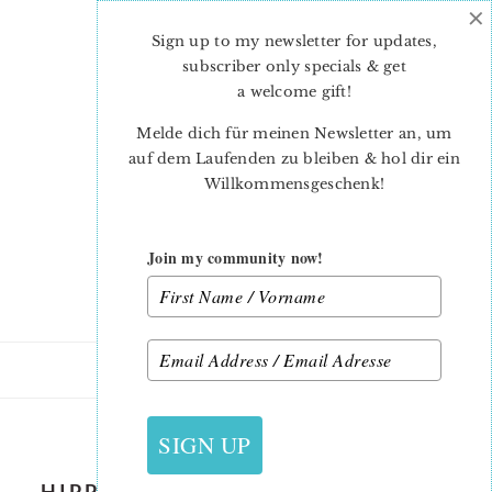
×
Skip
Skip
to
to
Sign up to my newsletter for updates,
main
primary
subscriber only specials & get
content
sidebar
a welcome gift
!
Melde dich für meinen Newsletter an, um
auf dem Laufenden zu bleiben & hol dir ein
Willkommensgeschenk!
Join my community now!
14. MÄRZ 2018
SIGN UP
HIPPITY HOPPITY EASTER BUNNY