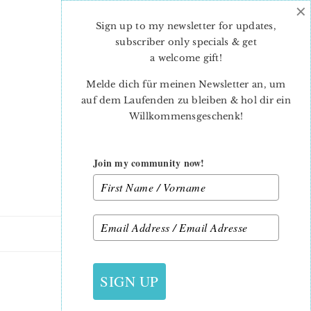
×
Skip
Skip
to
to
Sign up to my newsletter for updates,
main
primary
subscriber only specials & get
content
sidebar
a welcome gift
!
Melde dich für meinen Newsletter an, um
auf dem Laufenden zu bleiben & hol dir ein
Willkommensgeschenk!
Join my community now!
18. MÄRZ 2016
SIGN UP
SAMPLEYARDAGE2