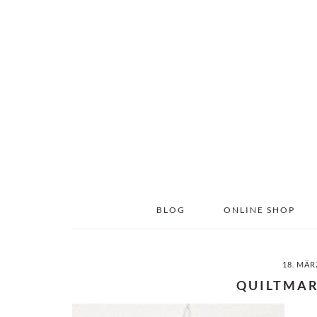
Skip
Skip
to
to
main
primary
content
sidebar
BLOG
ONLINE SHOP
18. MÄR
QUILTMA