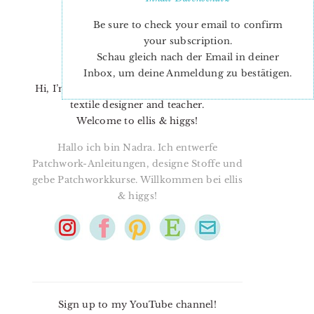
Be sure to check your email to confirm
your subscription.
Schau gleich nach der Email in deiner
Inbox, um deine Anmeldung zu bestätigen.
Hi, I’m Nadra. I’m a quilt pattern designer,
textile designer and teacher.
Welcome to ellis & higgs!
Hallo ich bin Nadra. Ich entwerfe
Patchwork-Anleitungen, designe Stoffe und
gebe Patchworkkurse. Willkommen bei ellis
& higgs!
Sign up to my YouTube channel!