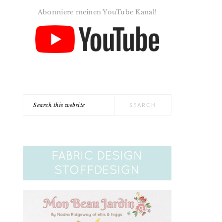
Abonniere meinen YouTube Kanal!
Search
this
website