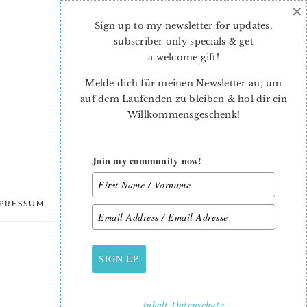
×
Sign up to my newsletter for updates,
subscriber only specials & get
a welcome gift
!
Melde dich für meinen Newsletter an, um
auf dem Laufenden zu bleiben & hol dir ein
Willkommensgeschenk!
Join my community now!
PRESSUM
DATENSCHUTZ
SIGN UP
PRIMARY
SIDEBAR
Inhalt
Datenschutz