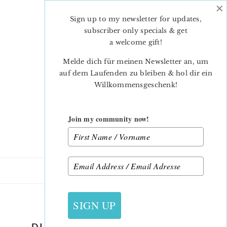
×
Skip
Skip
to
to
Sign up to my newsletter for updates,
main
primary
subscriber only specials & get
content
sidebar
a welcome gift
!
Melde dich für meinen Newsletter an, um
auf dem Laufenden zu bleiben & hol dir ein
Willkommensgeschenk!
Join my community now!
18. MÄRZ 2016
SIGN UP
DIE ERSTEN STOFFE SIND DA!