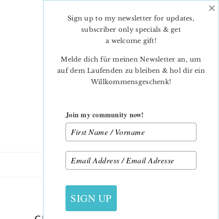
×
Skip
Skip
to
to
Sign up to my newsletter for updates,
main
primary
subscriber only specials & get
content
sidebar
a welcome gift
!
Melde dich für meinen Newsletter an, um
auf dem Laufenden zu bleiben & hol dir ein
Willkommensgeschenk!
Join my community now!
10. NOVEMBER 2016
SIGN UP
CHRISTMAS WREATH QUILT