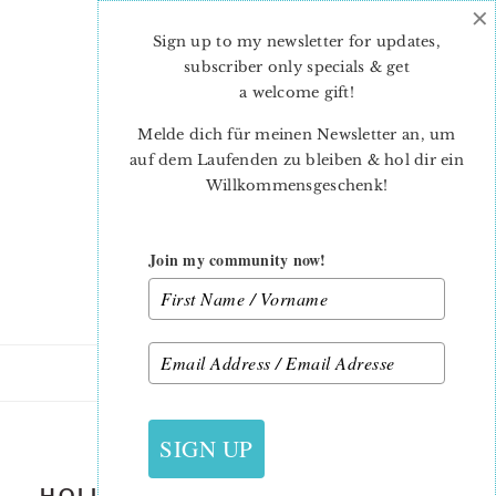
×
Skip
Skip
to
to
Sign up to my newsletter for updates,
main
primary
subscriber only specials & get
content
sidebar
a welcome gift
!
Melde dich für meinen Newsletter an, um
auf dem Laufenden zu bleiben & hol dir ein
Willkommensgeschenk!
Join my community now!
18. NOVEMBER 2019
SIGN UP
HOLLY-BERRY-CHRISTMAS-TABLE-