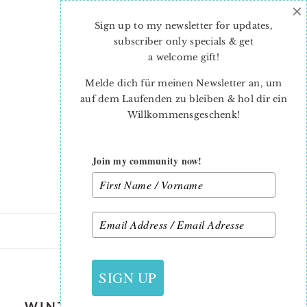
×
Skip
Skip
to
to
Sign up to my newsletter for updates,
main
primary
subscriber only specials & get
content
sidebar
a welcome gift
!
Melde dich für meinen Newsletter an, um
auf dem Laufenden zu bleiben & hol dir ein
Willkommensgeschenk!
Join my community now!
23. NOVEMBER 2018
SIGN UP
WINTER STARS CHRISTMAS QUILT