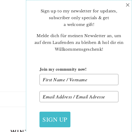
×
Skip
Skip
to
to
Sign up to my newsletter for updates,
main
primary
subscriber only specials & get
content
sidebar
a welcome gift
!
Melde dich für meinen Newsletter an, um
auf dem Laufenden zu bleiben & hol dir ein
Willkommensgeschenk!
Join my community now!
23. NOVEMBER 2018
SIGN UP
WINTER STARS CHRISTMAS QUILT