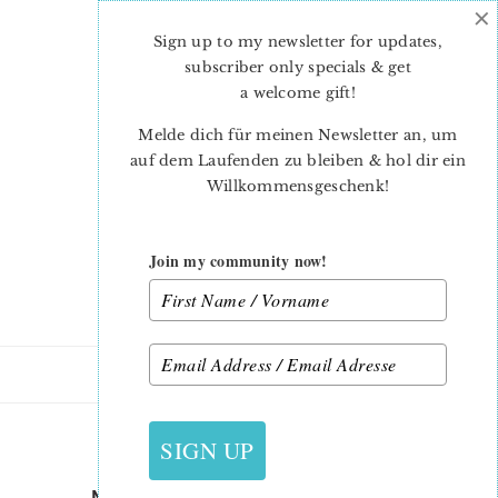
×
Skip
Skip
to
to
Sign up to my newsletter for updates,
main
primary
subscriber only specials & get
content
sidebar
a welcome gift
!
Melde dich für meinen Newsletter an, um
auf dem Laufenden zu bleiben & hol dir ein
Willkommensgeschenk!
Join my community now!
23. NOVEMBER 2018
SIGN UP
MADONNAWINTER STARS