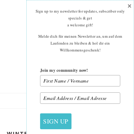
×
Skip
Skip
to
to
Sign up to my newsletter for updates, subscriber only
main
primary
specials & get
content
sidebar
a welcome gift
!
Melde dich für meinen Newsletter an, um auf dem
Laufenden zu bleiben & hol dir ein
Willkommensgeschenk!
Join my community now!
22. NOVEMBER 2018
SIGN UP
WINTER STARS PILLOW MINI QUILT