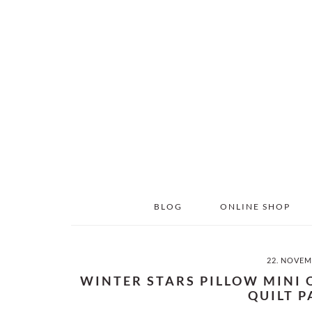
Skip
Skip
to
to
main
primary
content
sidebar
BLOG
ONLINE SHOP
22. NOVEM
WINTER STARS PILLOW MINI 
QUILT 