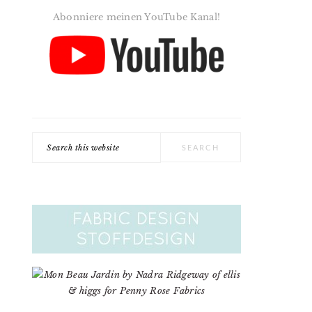
Abonniere meinen YouTube Kanal!
Search
this
website