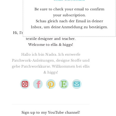
Be sure to check your email to confirm
your subscription.
Schau gleich nach der Email in deiner
Inbox, um deine Anmeldung zu bestätigen.
Hi, I’m Nadra. I’m a quilt pattern designer,
textile designer and teacher.
Welcome to ellis & higgs!
Hallo ich bin Nadra. Ich entwerfe
Patchwork-Anleitungen, designe Stoffe und
gebe Patchworkkurse. Willkommen bei ellis
& higgs!
Sign up to my YouTube channel!