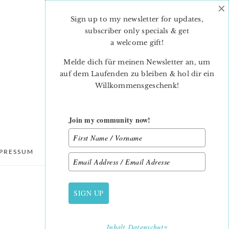
×
Sign up to my newsletter for updates,
subscriber only specials & get
a welcome gift
!
Melde dich für meinen Newsletter an, um
auf dem Laufenden zu bleiben & hol dir ein
Willkommensgeschenk!
Join my community now!
PRESSUM
DATENSCHUTZ
SIGN UP
PRIMARY
SIDEBAR
Inhalt
Datenschutz