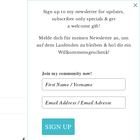
×
Skip
Skip
to
to
Sign up to my newsletter for updates,
main
primary
subscriber only specials & get
content
sidebar
a welcome gift
!
Melde dich für meinen Newsletter an, um
auf dem Laufenden zu bleiben & hol dir ein
Willkommensgeschenk!
Join my community now!
18. NOVEMBER 2018
SIGN UP
SANTA CLAUS QUILT BLOCK