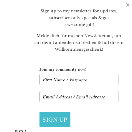
×
Skip
Skip
to
to
Sign up to my newsletter for updates,
main
primary
subscriber only specials & get
content
sidebar
a welcome gift
!
Melde dich für meinen Newsletter an, um
auf dem Laufenden zu bleiben & hol dir ein
Willkommensgeschenk!
Join my community now!
19. NOVEMBER 2018
SIGN UP
ROASTED TURKEY QUILT BLOCK