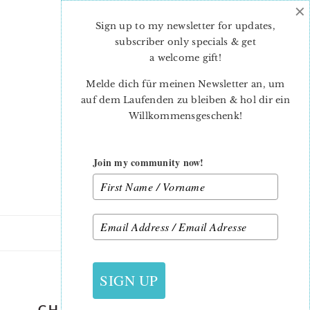
×
Skip
Skip
to
to
Sign up to my newsletter for updates,
main
primary
subscriber only specials & get
content
sidebar
a welcome gift
!
Melde dich für meinen Newsletter an, um
auf dem Laufenden zu bleiben & hol dir ein
Willkommensgeschenk!
Join my community now!
18. NOVEMBER 2018
SIGN UP
CHRISTMAS STOCKINGS QUILT