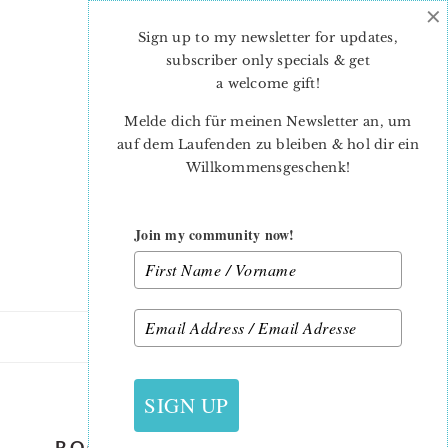
×
Skip
Skip
to
to
Sign up to my newsletter for updates,
main
primary
subscriber only specials & get
content
sidebar
a welcome gift
!
Melde dich für meinen Newsletter an, um
auf dem Laufenden zu bleiben & hol dir ein
Willkommensgeschenk!
Join my community now!
16. NOVEMBER 2018
SIGN UP
ROCKING HORSE QUILT BLOCK