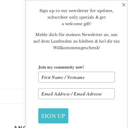
×
Skip
Skip
to
to
Sign up to my newsletter for updates,
main
primary
subscriber only specials & get
content
sidebar
a welcome gift
!
Melde dich für meinen Newsletter an, um
auf dem Laufenden zu bleiben & hol dir ein
Willkommensgeschenk!
Join my community now!
16. NOVEMBER 2018
SIGN UP
ANGEL QUILT BLOCK PATTERN –