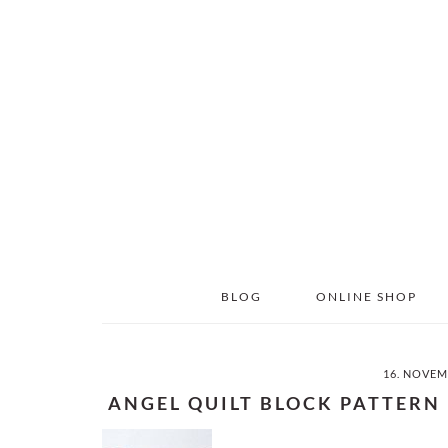
Skip
Skip
to
to
main
primary
content
sidebar
BLOG
ONLINE SHOP
16. NOVEM
ANGEL QUILT BLOCK PATTERN