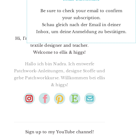
Be sure to check your email to confirm
your subscription.
Schau gleich nach der Email in deiner
Inbox, um deine Anmeldung zu bestätigen.
Hi, I’m Nadra. I’m a quilt pattern designer,
textile designer and teacher.
Welcome to ellis & higgs!
Hallo ich bin Nadra. Ich entwerfe
Patchwork-Anleitungen, designe Stoffe und
gebe Patchworkkurse. Willkommen bei ellis
& higgs!
Sign up to my YouTube channel!