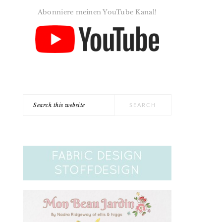
Abonniere meinen YouTube Kanal!
Search
this
website