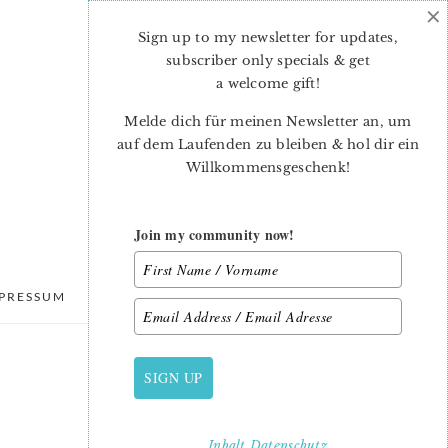
×
Sign up to my newsletter for updates,
subscriber only specials & get
a welcome gift
!
Melde dich für meinen Newsletter an, um
auf dem Laufenden zu bleiben & hol dir ein
Willkommensgeschenk!
Join my community now!
PRESSUM
DATENSCHUTZ
SIGN UP
PRIMARY
SIDEBAR
Inhalt
Datenschutz