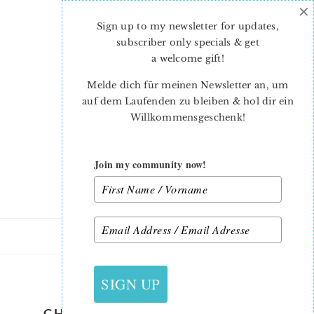
×
Skip
Skip
to
to
Sign up to my newsletter for updates,
main
primary
subscriber only specials & get
content
sidebar
a welcome gift
!
Melde dich für meinen Newsletter an, um
auf dem Laufenden zu bleiben & hol dir ein
Willkommensgeschenk!
Join my community now!
16. NOVEMBER 2018
SIGN UP
CHRISTMAS QUILT PATTERNS