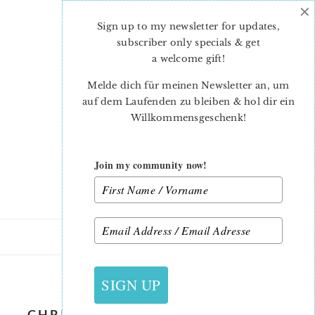
×
Skip
Skip
to
to
Sign up to my newsletter for updates,
main
primary
subscriber only specials & get
content
sidebar
a welcome gift
!
Melde dich für meinen Newsletter an, um
auf dem Laufenden zu bleiben & hol dir ein
Willkommensgeschenk!
Join my community now!
10. NOVEMBER 2022
SIGN UP
CHRISTMAS-PUDDING-MUG-RUG-