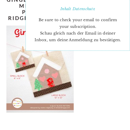
MINI-QUILT-TUTORIAL-FREE-
Inhalt
Datenschutz
PATTERN-ADD-ON-NADRA-
RIDGEWAY-ELLIS-AND-HIGGS-7.JPG
Be sure to check your email to confirm
your subscription.
Schau gleich nach der Email in deiner
Inbox, um deine Anmeldung zu bestätigen.