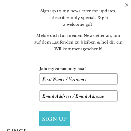
×
Skip
Skip
to
to
Sign up to my newsletter for updates,
main
primary
subscriber only specials & get
content
sidebar
a welcome gift
!
Melde dich für meinen Newsletter an, um
auf dem Laufenden zu bleiben & hol dir ein
Willkommensgeschenk!
Join my community now!
18. NOVEMBER 2019
SIGN UP
GINGERBREAD-FOREST-CHRISTMAS-