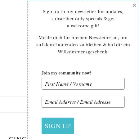
×
Skip
Skip
to
to
Sign up to my newsletter for updates,
main
primary
subscriber only specials & get
content
sidebar
a welcome gift
!
Melde dich für meinen Newsletter an, um
auf dem Laufenden zu bleiben & hol dir ein
Willkommensgeschenk!
Join my community now!
19. NOVEMBER 2019
SIGN UP
GINGERBREAD FOREST CHRISTMAS