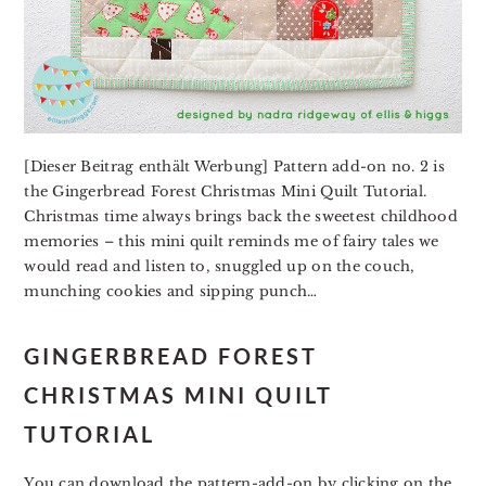
[Dieser Beitrag enthält Werbung] Pattern add-on no. 2 is
the Gingerbread Forest Christmas Mini Quilt Tutorial.
Christmas time always brings back the sweetest childhood
memories – this mini quilt reminds me of fairy tales we
would read and listen to, snuggled up on the couch,
munching cookies and sipping punch…
GINGERBREAD FOREST
CHRISTMAS MINI QUILT
TUTORIAL
You can
download the pattern-add-on by clicking on the