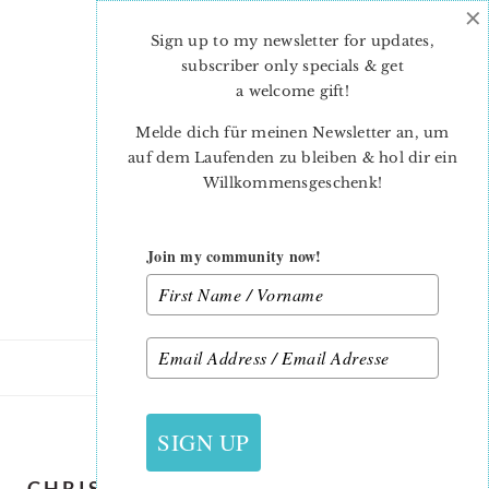
×
Skip
Skip
to
to
Sign up to my newsletter for updates,
main
primary
subscriber only specials & get
content
sidebar
a welcome gift
!
Melde dich für meinen Newsletter an, um
auf dem Laufenden zu bleiben & hol dir ein
Willkommensgeschenk!
Join my community now!
12. DEZEMBER 2016
SIGN UP
CHRISTMAS APPLIQUE TEMPLATES /