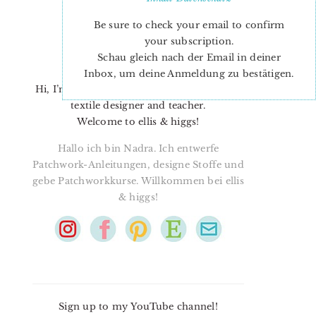
Be sure to check your email to confirm
your subscription.
Schau gleich nach der Email in deiner
Inbox, um deine Anmeldung zu bestätigen.
Hi, I’m Nadra. I’m a quilt pattern designer,
textile designer and teacher.
Welcome to ellis & higgs!
Hallo ich bin Nadra. Ich entwerfe
Patchwork-Anleitungen, designe Stoffe und
gebe Patchworkkurse. Willkommen bei ellis
& higgs!
Sign up to my YouTube channel!