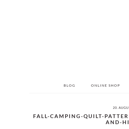
Skip
Skip
to
to
main
primary
content
sidebar
BLOG
ONLINE SHOP
20. AUGU
FALL-CAMPING-QUILT-PATTE
AND-H