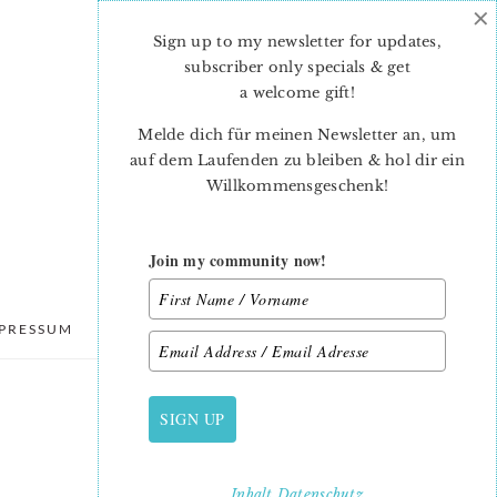
×
Sign up to my newsletter for updates,
subscriber only specials & get
a welcome gift
!
Melde dich für meinen Newsletter an, um
auf dem Laufenden zu bleiben & hol dir ein
Willkommensgeschenk!
Join my community now!
PRESSUM
DATENSCHUTZ
SIGN UP
PRIMARY
SIDEBAR
Inhalt
Datenschutz